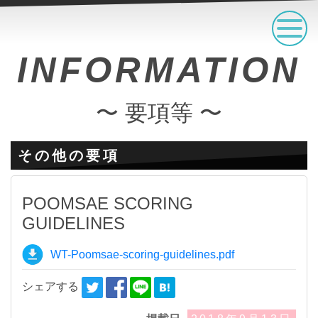
INFORMATION
〜 要項等 〜
その他の要項
POOMSAE SCORING
GUIDELINES
WT-Poomsae-scoring-guidelines.pdf
シェアする