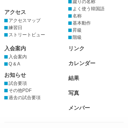
蹴りの名称
よく使う韓国語
アクセス
名称
アクセスマップ
基本動作
練習日
昇級
ストリートビュー
階級
入会案内
リンク
入会案内
カレンダー
Q & A
お知らせ
結果
試合要項
その他PDF
写真
過去の試合要項
メンバー