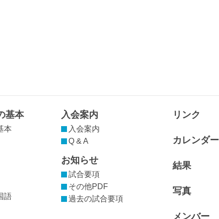
の基本
入会案内
リンク
基本
入会案内
カレンダー
Q & A
お知らせ
結果
試合要項
その他PDF
写真
国語
過去の試合要項
メンバー