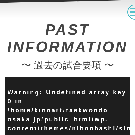
PAST
INFORMATION
〜 過去の試合要項 〜
Warning
: Undefined array key
0 in
/home/kinoart/taekwondo-
osaka.jp/public_html/wp-
content/themes/nihonbashi/sing