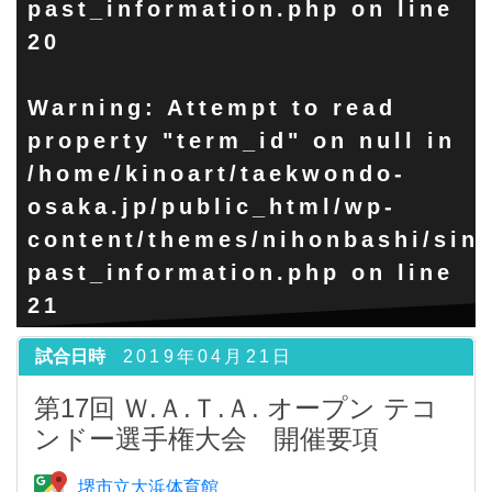
past_information.php
on line
20
Warning
: Attempt to read
property "term_id" on null in
/home/kinoart/taekwondo-
osaka.jp/public_html/wp-
content/themes/nihonbashi/sing
past_information.php
on line
21
試合日時
2019年04月21日
第17回 Ｗ.Ａ.Ｔ.Ａ. オープン テコ
ンドー選手権大会 開催要項
堺市立大浜体育館